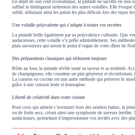
En dépit de son coût économique, la pintade ne sacrifie en rien son
raffiné la distinguent nettement des autres volailles. Elle évoque l
subtil, séduisant ainsi les palais les plus délicats lors des repas fest
Une volaille polyvalente qui s’adapte à toutes vos recettes
La pintade brille également par sa polyvalence culinaire. Que vous
audacieuses, cette volaille s’y prête admirablement. Ses méthodes
plats savoureux qui seront le point d’orgue de votre dîner de Noë
Des préparations classiques qui séduisent toujours
Rôtie au four, la pintade révèle toute sa saveur et sa tendreté
de champignons, elle constitue un plat généreux et réconfortant, 
La cuisson en cocotte est une autre méthode qui préserve le moel
grâce à une cuisson lente et homogène.
Liberté de créativité dans votre cuisine
Pour ceux qui aiment s’aventurer hors des sentiers battus, la pint
ou de fruits secs, créant ainsi une symphonie de saveurs inédite. 
audacieuses, permettant d’impressionner vos invités avec des plat