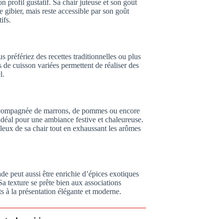
 profil gustatif. Sa chair juteuse et son goût
e gibier, mais reste accessible par son goût
ifs.
 préfériez des recettes traditionnelles ou plus
 de cuisson variées permettent de réaliser des
l.
. Accompagnée de marrons, de pommes ou encore
idéal pour une ambiance festive et chaleureuse.
leux de sa chair tout en exhaussant les arômes
ade peut aussi être enrichie d’épices exotiques
Sa texture se prête bien aux associations
s à la présentation élégante et moderne.