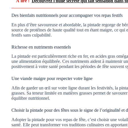
À lire :
Découvrez l'huile secrète qui fait sensation dans to
Des bienfaits nutritionnels pour accompagner vos repas festifs
En plus d’être savoureuse et abordable, la pintade regorge de béné
source de protéines de haute qualité tout en étant maigre, ce qui 
festifs sans culpabilité.
Richesse en nutriments essentiels
La pintade est particulièrement riche en fer, en acides gras omég
une alimentation équilibrée. Ces nutriments aident à maintenir u
positivement à votre santé pendant les périodes de fête souvent 
Une viande maigre pour respecter votre ligne
Afin de garder un œil sur votre ligne durant les festivités, la pin
grasses. Sa teneur limitée en matières grasses permet de savourer
équilibre nutritionnel.
Choisir la pintade pour des fêtes sous le signe de l’originalité et
Adopter la pintade pour vos repas de fête, c’est choisir une volail
santé. Elle peut transformer vos traditions culinaires en apportan