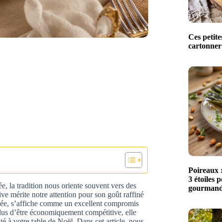
Ces petite
cartonner 
Poireaux :
3 étoiles 
ée, la tradition nous oriente souvent vers des
gourmands
ive mérite notre attention pour son goût raffiné
ligée, s’affiche comme un excellent compromis
plus d’être économiquement compétitive, elle
té à votre table de Noël. Dans cet article, nous