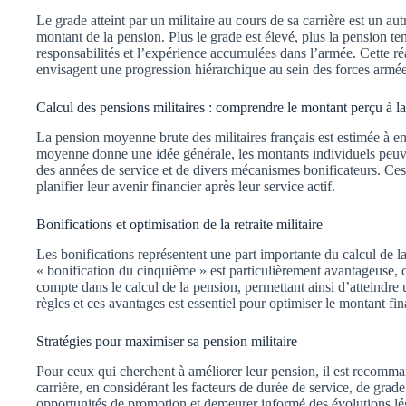
Le grade atteint par un militaire au cours de sa carrière est un au
montant de la pension. Plus le grade est élevé, plus la pension tend 
responsabilités et l’expérience accumulées dans l’armée. Cette réa
envisagent une progression hiérarchique au sein des forces armée
Calcul des pensions militaires : comprendre le montant perçu à la 
La pension moyenne brute des militaires français est estimée à e
moyenne donne une idée générale, les montants individuels peuv
des années de service et de divers mécanismes bonificateurs. Ces
planifier leur avenir financier après leur service actif.
Bonifications et optimisation de la retraite militaire
Les bonifications représentent une part importante du calcul de la 
« bonification du cinquième » est particulièrement avantageuse, ca
compte dans le calcul de la pension, permettant ainsi d’atteindr
règles et ces avantages est essentiel pour optimiser le montant fin
Stratégies pour maximiser sa pension militaire
Pour ceux qui cherchent à améliorer leur pension, il est recomma
carrière, en considérant les facteurs de durée de service, de grade
opportunités de promotion et demeurer informé des évolutions légis