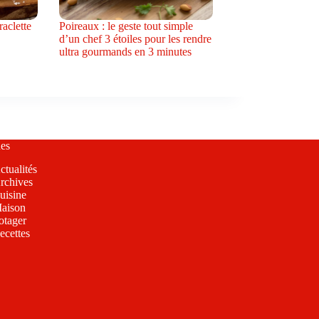
raclette
Poireaux : le geste tout simple
d’un chef 3 étoiles pour les rendre
ultra gourmands en 3 minutes
es
ctualités
rchives
uisine
aison
otager
ecettes