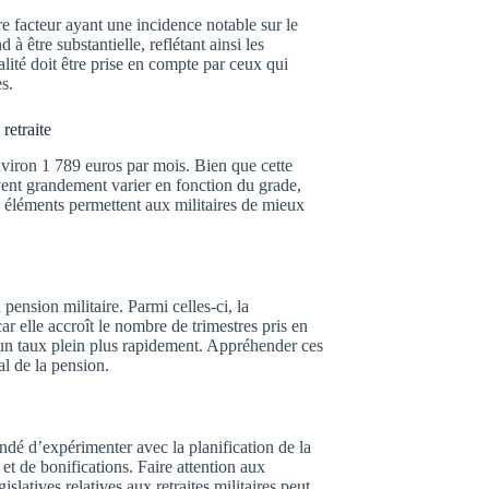
tre facteur ayant une incidence notable sur le
à être substantielle, reflétant ainsi les
lité doit être prise en compte par ceux qui
s.
retraite
nviron 1 789 euros par mois. Bien que cette
ent grandement varier en fonction du grade,
 éléments permettent aux militaires de mieux
pension militaire. Parmi celles-ci, la
r elle accroît le nombre de trimestres pris en
e un taux plein plus rapidement. Appréhender ces
al de la pension.
ndé d’expérimenter avec la planification de la
 et de bonifications. Faire attention aux
latives relatives aux retraites militaires peut