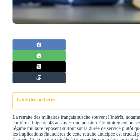
Table des matières
La retraite des militaires français suscite souvent l’intérêt, notamm
carrière à l’âge de 48 ans avec une pension. Contrairement au secte
régime militaire reposent surtout sur la durée de service plutôt qu
les implications financières de cette retraite anticipée est crucia
l’armée. Cette analyse révèle également les paramètres qui influe