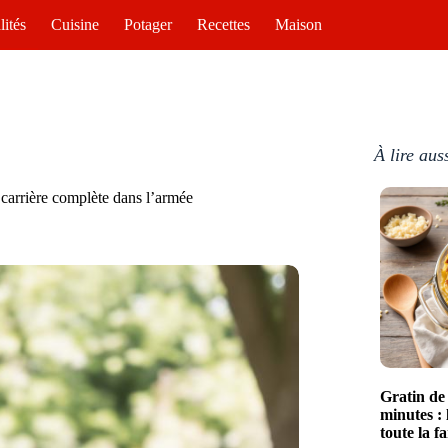
lités
Cuisine
Potager
Recettes
Maison
À lire aus
e carrière complète dans l’armée
Gratin de
minutes : 
toute la fa