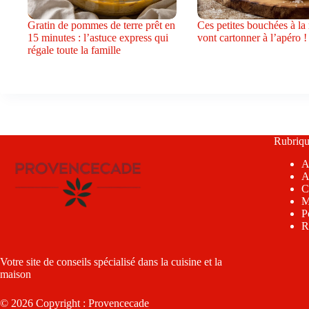
Gratin de pommes de terre prêt en
Ces petites bouchées à la 
15 minutes : l’astuce express qui
vont cartonner à l’apéro !
régale toute la famille
Rubriqu
A
A
C
M
P
R
Votre site de conseils spécialisé dans la cuisine et la
maison
© 2026 Copyright : Provencecade